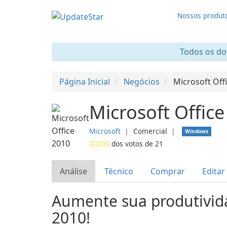
Nossos produt
Todos os dow
Página Inicial
Negócios
Microsoft Off
Microsoft Offic
Microsoft
❘
Comercial
❘
Windows
dos votos de
21
Análise
Técnico
Comprar
Editar
Aumente sua produtivida
2010!