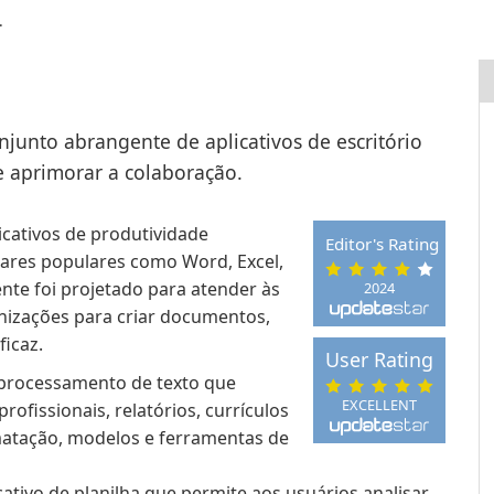
.
njunto abrangente de aplicativos de escritório
 e aprimorar a colaboração.
icativos de produtividade
Editor's Rating
wares populares como Word, Excel,
nte foi projetado para atender às
2024
nizações para criar documentos,
ficaz.
User Rating
 processamento de texto que
EXCELLENT
ofissionais, relatórios, currículos
matação, modelos e ferramentas de
ativo de planilha que permite aos usuários analisar