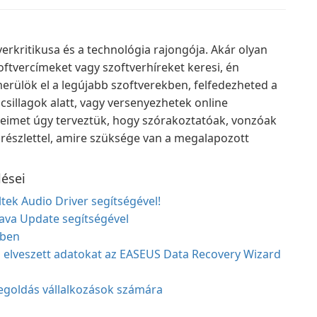
erkritikusa és a technológia rajongója. Akár olyan
zoftvercímeket vagy szoftverhíreket keresi, én
ülök el a legújabb szoftverekben, felfedezheted a
sillagok alatt, vagy versenyezhetek online
eimet úgy terveztük, hogy szórakoztatóak, vonzóak
 részlettel, amire szüksége van a megalapozott
lései
ek Audio Driver segítségével!
ava Update segítségével
sben
z elveszett adatokat az EASEUS Data Recovery Wizard
goldás vállalkozások számára