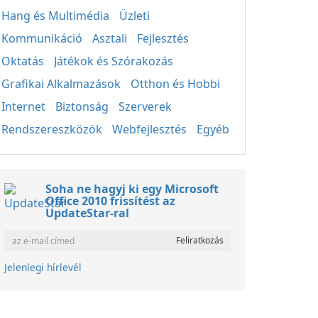
Hang és Multimédia
Üzleti
Kommunikáció
Asztali
Fejlesztés
Oktatás
Játékok és Szórakozás
Grafikai Alkalmazások
Otthon és Hobbi
Internet
Biztonság
Szerverek
Rendszereszközök
Webfejlesztés
Egyéb
Soha ne hagyj ki egy Microsoft
Office 2010 frissítést az
UpdateStar-ral
Jelenlegi hírlevél