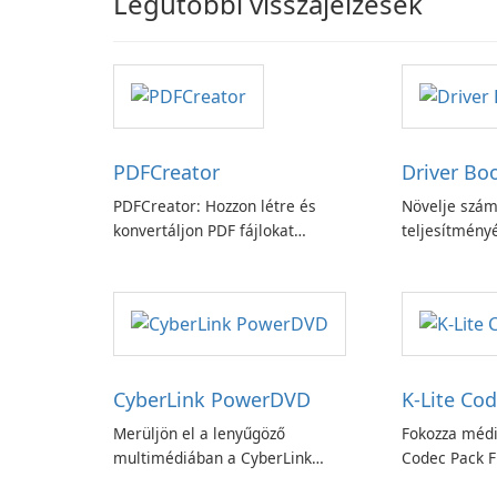
Legutóbbi visszajelzések
PDFCreator
Driver Bo
PDFCreator: Hozzon létre és
Növelje szám
konvertáljon PDF fájlokat
teljesítményé
könnyedén!
Booster funk
CyberLink PowerDVD
K-Lite Cod
Merüljön el a lenyűgöző
Fokozza médi
multimédiában a CyberLink
Codec Pack Fu
PowerDVD-vel