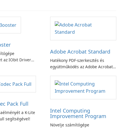
oster
Adobe Acrobat Standard
ítógépe
t az IObit Driver
Hatékony PDF-szerkesztés és
ciójával
együttműködés az Adobe Acrobat
Standard alkalmazással.
ec Pack Full
Intel Computing
aélményét a K-Lite
Improvement Program
ll segítségével!
Növelje számítógépe