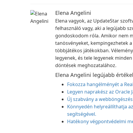
Elena Angelini
Elena vagyok, az UpdateStar szoftv
felhasználó vagy, aki a legújabb s
gondoskodom róla. Amikor nem mer
tanösvényeket, kempingezhetek a c
többjátékos játékokban. Vélemény
legyenek, és tele legyenek minden
döntések meghozatalához.
Elena Angelini legújabb értéke
Fokozza hangélményét a Realt
Legyen naprakész az Oracle J
Új szabvány a webböngészé
Könnyedén helyreállíthatja a
segítségével.
Hatékony végpontvédelmi me