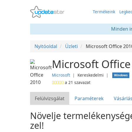
Termékeink
Legked
Minden in
Nyitóoldal
Üzleti
Microsoft Office 201
Microsoft Offic
Microsoft
❘
Kereskedelmi
❘
Windows
a
21
szavazat
Felülvizsgálat
Paraméterek
Vásárlá
Növelje termelékenységé
zel!