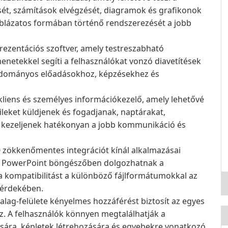
ét, számítások elvégzését, diagramok és grafikonok
áblázatos formában történő rendszerezését a jobb
ezentációs szoftver, amely testreszabható
enetekkel segíti a felhasználókat vonzó diavetítések
tudományos előadásokhoz, képzésekhez és
kliens és személyes információkezelő, amely lehetővé
ileket küldjenek és fogadjanak, naptárakat,
at kezeljenek hatékonyan a jobb kommunikáció és
 zökkenőmentes integrációt kínál alkalmazásai
 és PowerPoint böngészőben dolgozhatnak a
 kompatibilitást a különböző fájlformátumokkal az
érdekében.
lag-felülete kényelmes hozzáférést biztosít az egyes
z. A felhasználók könnyen megtalálhatják a
ára, képletek létrehozására és egyebekre vonatkozó