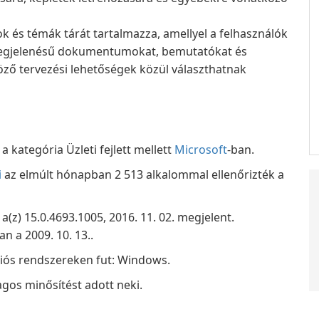
k és témák tárát tartalmazza, amellyel a felhasználók
megjelenésű dokumentumokat, bemutatókat és
öző tervezési lehetőségek közül választhatnak
 kategória Üzleti fejlett mellett
Microsoft
-ban.
i
az elmúlt hónapban 2 513 alkalommal ellenőrizték a
a(z) 15.0.4693.1005, 2016. 11. 02. megjelent.
n a 2009. 10. 13..
ciós rendszereken fut: Windows.
lagos minősítést adott neki.