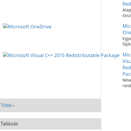
Red
Alap
össz
C++
Mic
futt
One
Egys
fájl
Micr
Mic
OneD
Vis
Red
Pac
Növe
rend
telj
Micr
C++
Több ›
Redi
Pac
segí
Tallózás