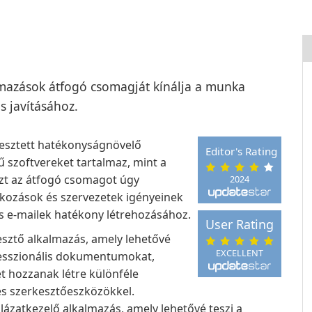
almazások átfogó csomagját kínálja a munka
 javításához.
jlesztett hatékonyságnövelő
Editor's Rating
 szoftvereket tartalmaz, mint a
Ezt az átfogó csomagot úgy
2024
alkozások és szervezetek igényeinek
s e-mailek hatékony létrehozásához.
User Rating
sztő alkalmazás, amely lehetővé
EXCELLENT
fesszionális dokumentumokat,
et hozzanak létre különféle
és szerkesztőeszközökkel.
lázatkezelő alkalmazás, amely lehetővé teszi a