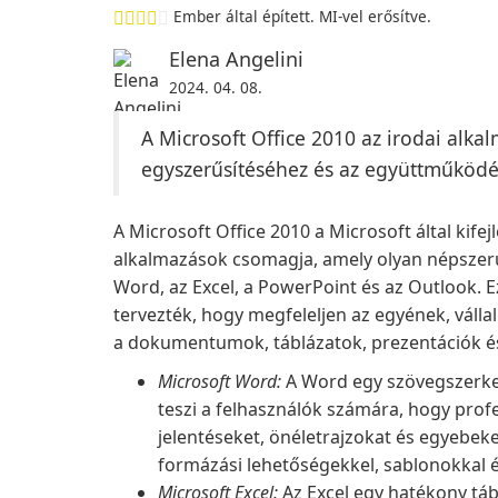
Ember által épített. MI-vel erősítve.
Elena Angelini
2024. 04. 08.
A Microsoft Office 2010 az irodai alk
egyszerűsítéséhez és az együttműködés
A Microsoft Office 2010 a Microsoft által kife
alkalmazások csomagja, amely olyan népszerű
Word, az Excel, a PowerPoint és az Outlook. 
tervezték, hogy megfeleljen az egyének, váll
a dokumentumok, táblázatok, prezentációk é
Microsoft Word:
A Word egy szövegszerke
teszi a felhasználók számára, hogy pro
jelentéseket, önéletrajzokat és egyebek
formázási lehetőségekkel, sablonokkal 
Microsoft Excel:
Az Excel egy hatékony táb