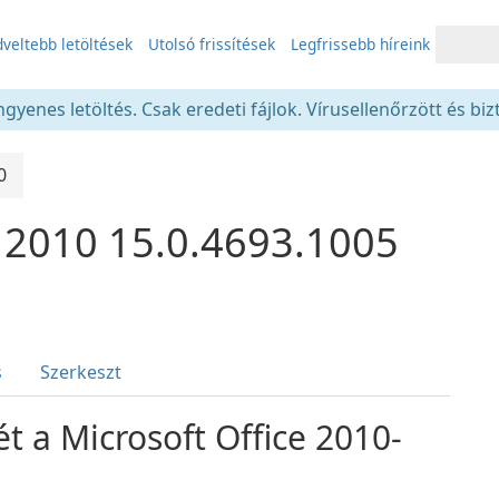
veltebb letöltések
Utolsó frissítések
Legfrissebb híreink
gyenes letöltés. Csak eredeti fájlok. Vírusellenőrzött és bi
0
e 2010 15.0.4693.1005
s
Szerkeszt
t a Microsoft Office 2010-