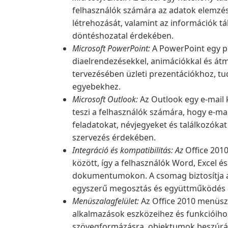
felhasználók számára az adatok elemzés
létrehozását, valamint az információk t
döntéshozatal érdekében.
Microsoft PowerPoint:
A PowerPoint egy pr
diaelrendezésekkel, animációkkal és átm
tervezésében üzleti prezentációkhoz, 
egyebekhez.
Microsoft Outlook:
Az Outlook egy e-mail 
teszi a felhasználók számára, hogy e-ma
feladatokat, névjegyeket és találkozók
szervezés érdekében.
Integráció és kompatibilitás: Az
Office 2010
között, így a felhasználók Word, Excel
dokumentumokon. A csomag biztosítja a
egyszerű megosztás és együttműködés 
Menüszalagfelület:
Az Office 2010 menüsza
alkalmazások eszközeihez és funkcióiho
szövegformázásra, objektumok beszúrás